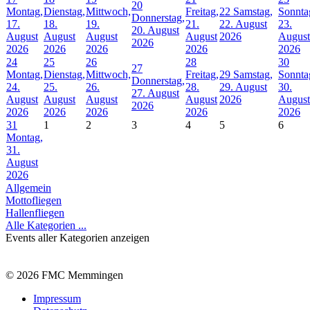
20
Montag,
Dienstag,
Mittwoch,
Freitag,
22
Samstag,
Sonnta
Donnerstag,
17.
18.
19.
21.
22. August
23.
20. August
August
August
August
August
2026
August
2026
2026
2026
2026
2026
2026
24
25
26
28
30
27
Montag,
Dienstag,
Mittwoch,
Freitag,
29
Samstag,
Sonnta
Donnerstag,
24.
25.
26.
28.
29. August
30.
27. August
August
August
August
August
2026
August
2026
2026
2026
2026
2026
2026
31
1
2
3
4
5
6
Montag,
31.
August
2026
Allgemein
Mottofliegen
Hallenfliegen
Alle Kategorien ...
Events aller Kategorien anzeigen
© 2026 FMC Memmingen
Impressum