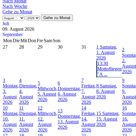
Nach Monat
Nach Woche
Gehe zu Monat
Gehe zu Monat
Juli
09. August 2026
September
Mon
Die
Mit
Don
Fre
Sam
Son
27
28
29
30
31
1
Samstag,
2
1. August
Sonnta
2026
2.
13:30
August
Mottofliegen
2026
"A ...
3
4
7
9
5
6
Montag,
Dienstag,
Freitag,
8
Samstag,
Sonnta
Mittwoch,
Donnerstag,
3.
4.
7.
8. August
9.
5. August
6. August
August
August
August
2026
August
2026
2026
2026
2026
2026
2026
10
11
12
14
16
13
Montag,
Dienstag,
Mittwoch,
Freitag,
15
Samstag,
Sonnta
Donnerstag,
10.
11.
12.
14.
15. August
16.
13. August
August
August
August
August
2026
August
2026
2026
2026
2026
2026
2026
17
18
19
21
23